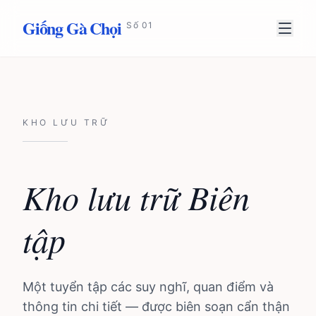
Chuyển đến nội dung
Giống Gà Chọi
Số 01
KHO LƯU TRỮ
Kho lưu trữ Biên
tập
Một tuyển tập các suy nghĩ, quan điểm và
thông tin chi tiết — được biên soạn cẩn thận