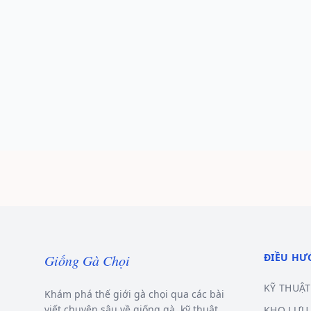
ĐIỀU H
Giống Gà Chọi
KỸ THUẬT
Khám phá thế giới gà chọi qua các bài
viết chuyên sâu về giống gà, kỹ thuật
KHO LƯU