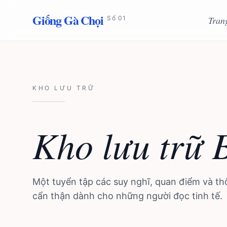
Chuyển đến nội dung
Giống Gà Chọi
Số 01
Tran
KHO LƯU TRỮ
Kho lưu trữ 
Một tuyển tập các suy nghĩ, quan điểm và thô
cẩn thận dành cho những người đọc tinh tế.