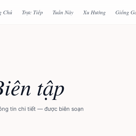
g Chủ
Trực Tiếp
Tuần Này
Xu Hướng
Giống G
Biên tập
ng tin chi tiết — được biên soạn