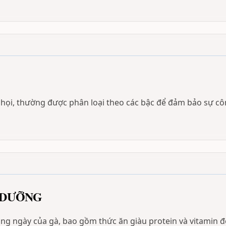
họi, thường được phân loại theo các bậc để đảm bảo sự cô
 DƯỠNG
g ngày của gà, bao gồm thức ăn giàu protein và vitamin để 