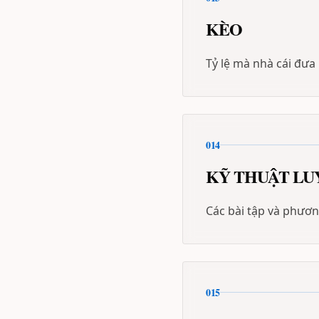
KÈO
Tỷ lệ mà nhà cái đưa
014
KỸ THUẬT LU
Các bài tập và phươn
015