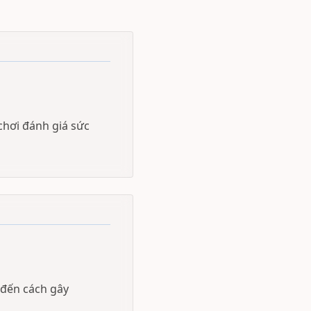
chơi đánh giá sức
 đến cách gây