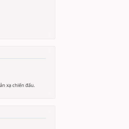
ản xạ chiến đấu.