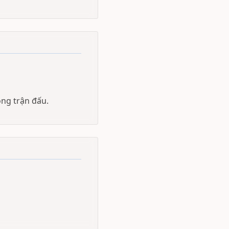
ng trận đấu.