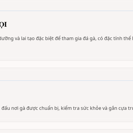
ỌI
ỡng và lai tạo đặc biệt để tham gia đá gà, có đặc tính thể 
 đấu nơi gà được chuẩn bị, kiểm tra sức khỏe và gắn cựa tr