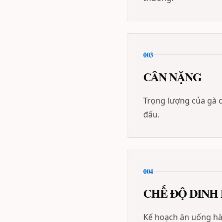
003
CÂN NẶNG
Trọng lượng của gà c
đấu.
004
CHẾ ĐỘ DINH
Kế hoạch ăn uống hàn